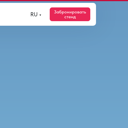
Забронировать
RU
стенд