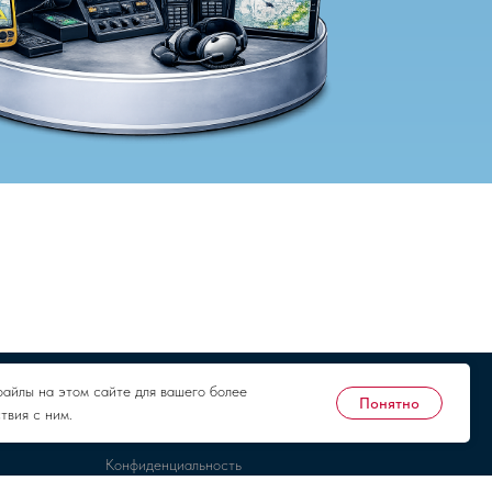
файлы на этом сайте для вашего более
Понятно
твия с ним.
Документы
Конфиденциальность