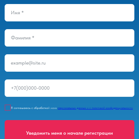
Имя *
Фамилия *
example@site.ru
+7(000)000-0000
Я соглашаюсь с обработко
й моих
персональных данных и с политикой конфиденциальности
Уведомить меня о начале регистрации