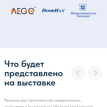
Премия
Признание достижений,
которые способствуют
прогрессу отрасли
Премии НАИС отмечают лучших
в авиационной отрасли — от молодых
специалистов до ведущих аэропортов
и авиакомпаний. Участие даёт признание
экспертного сообщества, повышает доверие
клиентов и открывает новые возможности для
развития бизнеса.
Принять участие
Что говорят о НАИС
Забронировать стенд