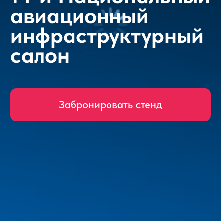
Забронировать стенд
Выставка беспилотных,
автономных
и робототехнических
комплексов