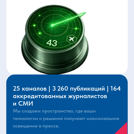
Зачем посещать
НАИС
Посетителям
Участникам со стендом
СМИ
Обозначьте или усильте присутствие вашей
компании на рынке для целевой аудитории
Наилучшим образом продемонстрируйте
возможности вашего оборудования
и технологий тысячам специалистам
Проведите переговоры с лицами,
принимающими решения о развитии,
закупках и оснащении авиапредприятий
Забронируйте стенд