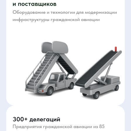
Государственная поддержка
Выставка проходит при поддержке и участии
Минпромторга России, Министерства
транспорта России и Росавиации
43 часа полезного контента
На специализированных практических
конференциях и сессиях для отрасли 150+
экспертов отрасли, власти и бизнеса делятся
актуальными решениями и кейсами.