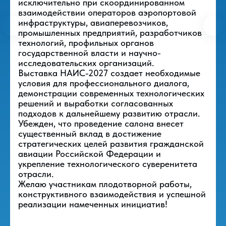
исключительно при скоординированном
представлено
взаимодействии операторов аэропортовой
инфраструктуры, авиаперевозчиков,
на выставке
промышленных предприятий, разработчиков
технологий, профильных органов
государственной власти и научно-
Решения для строительства, модернизации,
исследовательских организаций.
оснащения и эксплуатации объектов гражданской
Выставка НАИС-2027 создает необходимые
авиации. В экспозиции будут представлены
условия для профессионального диалога,
оборудование, технологии, IT-решения,
демонстрации современных технологических
спецтехника и сервисы для аэропортов,
аэродромов, авиакомпаний и авиационных
решений и выработки согласованных
предприятий.
подходов к дальнейшему развитию отрасли.
Убежден, что проведение салона внесет
существенный вклад в достижение
стратегических целей развития гражданской
авиации Российской Федерации и
Проектирование, строительство
Авиапромышленн
укрепление технологического суверенитета
и ремонт объектов
отрасли.
инфраструктуры
Желаю участникам плодотворной работы,
конструктивного взаимодействия и успешной
реализации намеченных инициатив!