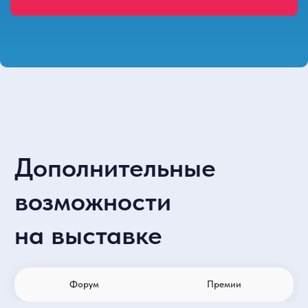
Время и место
проведения
10 февраля 2027
10:00-18:00
11 февраля 2027
10:00-17:00
Москва, Крокус Экспо, павильон 1, зал 4
«Мякинино»
Синяя ветка
Волоколамское шоссе
Красногорск, Международная, 16
Бесплатная парковка c 7:00 до 20:00