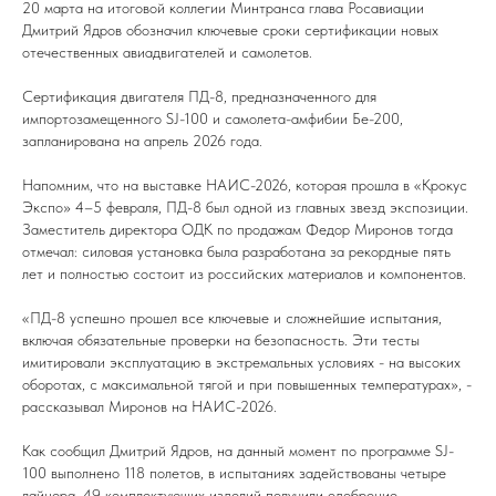
20 марта на итоговой коллегии Минтранса глава Росавиации
Дмитрий Ядров обозначил ключевые сроки сертификации новых
отечественных авиадвигателей и самолетов.
Сертификация двигателя ПД-8, предназначенного для
импортозамещенного SJ-100 и самолета-амфибии Бе-200,
запланирована на апрель 2026 года.
Напомним, что на выставке НАИС-2026, которая прошла в «Крокус
Экспо» 4–5 февраля, ПД-8 был одной из главных звезд экспозиции.
Заместитель директора ОДК по продажам Федор Миронов тогда
отмечал: силовая установка была разработана за рекордные пять
лет и полностью состоит из российских материалов и компонентов.
«ПД-8 успешно прошел все ключевые и сложнейшие испытания,
включая обязательные проверки на безопасность. Эти тесты
имитировали эксплуатацию в экстремальных условиях - на высоких
оборотах, с максимальной тягой и при повышенных температурах», -
рассказывал Миронов на НАИС-2026.
Как сообщил Дмитрий Ядров, на данный момент по программе SJ-
100 выполнено 118 полетов, в испытаниях задействованы четыре
лайнера, 49 комплектующих изделий получили одобрение.