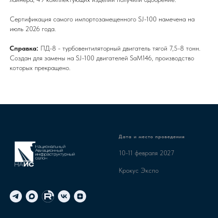
Сертификация самого импортозамещенного SJ-100 намечена на
июль 2026 года.
Справка:
ПД-8 - турбовентиляторный двигатель тягой 7,5-8 тонн.
Создан для замены на SJ-100 двигателей SaM146, производство
которых прекращено.
Дата и место проведения
10-11 февраля 2027
Крокус Экспо