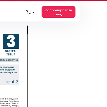
ow Daily
Забронировать
RU
стенд