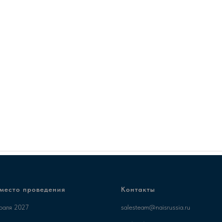
 место проведения
Контакты
враля 2027
salesteam@naisrussia.ru