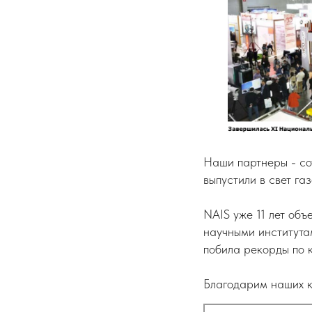
Наши партнеры - с
выпустили в свет га
NAIS уже 11 лет объ
научными института
побила рекорды по 
Благодарим наших к