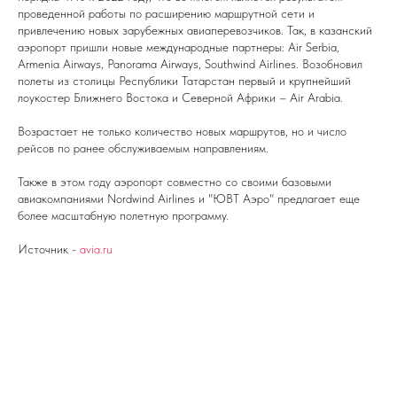
проведенной работы по расширению маршрутной сети и
привлечению новых зарубежных авиаперевозчиков. Так, в казанский
аэропорт пришли новые международные партнеры: Air Serbia,
Armenia Airways, Panorama Airways, Southwind Airlines. Возобновил
полеты из столицы Республики Татарстан первый и крупнейший
лоукостер Ближнего Востока и Северной Африки – Air Arabia.
Возрастает не только количество новых маршрутов, но и число
рейсов по ранее обслуживаемым направлениям.
Также в этом году аэропорт совместно со своими базовыми
авиакомпаниями Nordwind Airlines и "ЮВТ Аэро" предлагает еще
более масштабную полетную программу.
Источник -
avia.ru