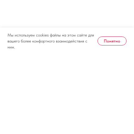
Мы используем cookies файлы на этом сайте для
Понятно
вашего более комфортного взаимодействия с
ним.
Дата и место проведения
10-11 февраля 2027
Крокус Экспо
Контакты
Документы