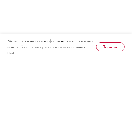
Мы используем cookies файлы на этом сайте для
Понятно
вашего более комфортного взаимодействия с
ним.
Дата и место проведения
10-11 февраля 2027
Крокус Экспо
Контакты
Документы