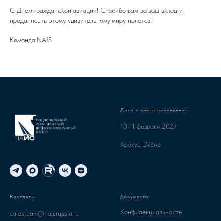
С Днем гражданской авиации! Спасибо вам за ваш вклад и
преданность этому удивительному миру полетов!
Команда NAIS
Дата и место проведения
10-11 февраля 2027
Крокус Экспо
Контакты
Документы
Конфиденциальность
salesteam@naisrussia.ru