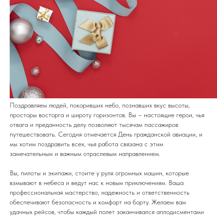
Поздравляем людей, покоривших небо, познавших вкус высоты,
просторы восторга и широту горизонтов. Вы – настоящие герои, чья
отвага и преданность делу позволяют тысячам пассажиров
путешествовать. Сегодня отмечается День гражданской авиации, и
мы хотим поздравить всех, чья работа связана с этим
замечательным и важным отраслевым направлением.
Вы, пилоты и экипажи, стоите у руля огромных машин, которые
взмывают в небеса и ведут нас к новым приключениям. Ваша
профессиональная мастерство, надежность и ответственность
обеспечивают безопасность и комфорт на борту. Желаем вам
удачных рейсов, чтобы каждый полет заканчивался аплодисментами