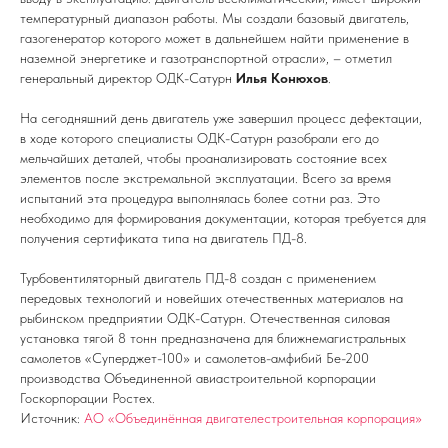
температурный диапазон работы. Мы создали базовый двигатель,
газогенератор которого может в дальнейшем найти применение в
наземной энергетике и газотранспортной отрасли», – отметил
генеральный директор ОДК-Сатурн
Илья Конюхов
.
На сегодняшний день двигатель уже завершил процесс дефектации,
в ходе которого специалисты ОДК-Сатурн разобрали его до
мельчайших деталей, чтобы проанализировать состояние всех
элементов после экстремальной эксплуатации. Всего за время
испытаний эта процедура выполнялась более сотни раз. Это
необходимо для формирования документации, которая требуется для
получения сертификата типа на двигатель ПД-8.
Турбовентиляторный двигатель ПД-8 создан с применением
передовых технологий и новейших отечественных материалов на
рыбинском предприятии ОДК-Сатурн. Отечественная силовая
установка тягой 8 тонн предназначена для ближнемагистральных
самолетов «Суперджет-100» и самолетов-амфибий Бе-200
производства Объединенной авиастроительной корпорации
Госкорпорации Ростех.
Источник:
АО «Объединённая двигателестроительная корпорация»