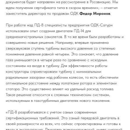
документов будет направлен на рассмотрение в Росавиацию. Мы
ждем получения сертификата типа в скором времени», – отметил
заместитель директора по продажам ОДК
Федор Миронов
.
При работе над ПД-8 специалисты предприятия ОДК-Сатурн
использовали опыт создания двигателя ПД-14 для
среднемагистральных самолетов. В то же время были разработаны и
совершенно новые решения. Например, впервые применена
сверхзвуковая ступень турбины высокого давления со степенью
понижения давления равной четырем. Это означает, что давление
газа уменьшается в четыре раза по сравнению с исходным
состоянием на входе в турбину. Для эффективности работы
конструкторы спроектировали турбину с минимальными
радиальными зазорами над рабочим колесом, то есть обеспечили
оптимальное расстояние между лопатками ротора и элементами
статора. Это существенно влияет на удельный расход топлива.
Такое решение относится к сложным техническим системам,
используемым в газотурбинных двигателях нового поколения.
«ПД-8 разрабатывался с учетом самых современных
сертификационных требований. Это самый передовой двигатель в
своей размерности из всех, что сейчас спроектированы и готовы к
вводу в эксплуатацию. Двигатель всеклиматический, имеет широкий