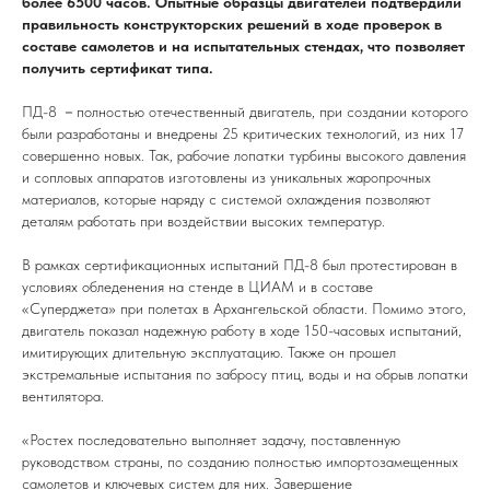
более 6500 часов. Опытные образцы двигателей подтвердили
правильность конструкторских решений в ходе проверок в
составе самолетов и на испытательных стендах, что позволяет
получить сертификат типа.
ПД-8 －полностью отечественный двигатель, при создании которого
были разработаны и внедрены 25 критических технологий, из них 17
совершенно новых. Так, рабочие лопатки турбины высокого давления
и сопловых аппаратов изготовлены из уникальных жаропрочных
материалов, которые наряду с системой охлаждения позволяют
деталям работать при воздействии высоких температур.
В рамках сертификационных испытаний ПД-8 был протестирован в
условиях обледенения на стенде в ЦИАМ и в составе
«Суперджета» при полетах в Архангельской области. Помимо этого,
двигатель показал надежную работу в ходе 150-часовых испытаний,
имитирующих длительную эксплуатацию. Также он прошел
экстремальные испытания по забросу птиц, воды и на обрыв лопатки
вентилятора.
«Ростех последовательно выполняет задачу, поставленную
руководством страны, по созданию полностью импортозамещенных
самолетов и ключевых систем для них. Завершение