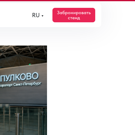
ция
Забронировать
RU
стенд