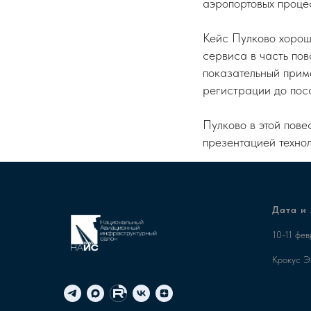
аэропортовых проце
Кейс Пулково хорош
сервиса в часть по
показательный приме
регистрации до пос
Пулково в этой пове
презентацией технол
Дата и
10-11 фе
Крокус Э