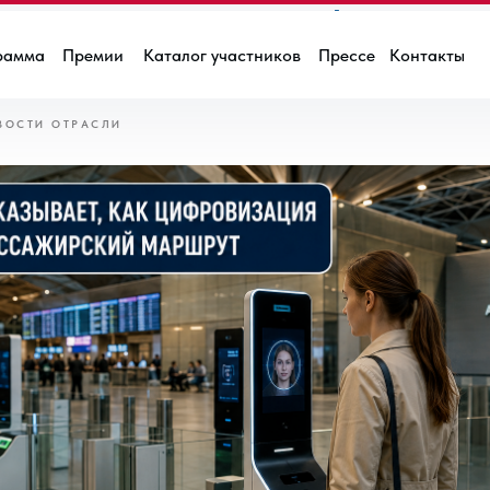
показывает, как цифровиза
рамма
Премии
Каталог участников
Прессе
Контакты
 пассажирский маршрут
ВОСТИ ОТРАСЛИ