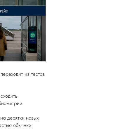
ереходит из тестов
роходить
биометрии.
на десятки новых
астью обычных