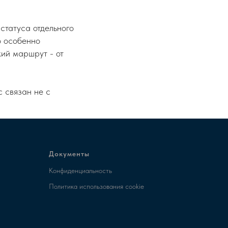
статуса отдельного
о особенно
кий маршрут - от
с связан не с
Документы
Конфиденциальность
Политика использования cookie