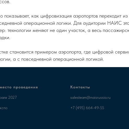
ссов.
о показывает, как цифровизация аэропортов переходит из 
вседневной операционной логики. Для аудитории НАИС эт
р: технологии меняют не один участок, а весь пассажирс
адки.
стке становится примером аэропорта, где цифровой серви
огии, а с повседневной операционной логикой.
 место проведения
Контакты
враля 2027
salesteam@naisrussia.ru
кспо
+7 (495) 664-49-55