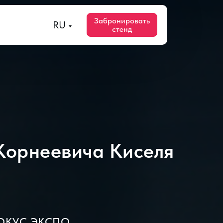
Забронировать
RU
стенд
орнеевича Киселя
КРОКУС ЭКСПО