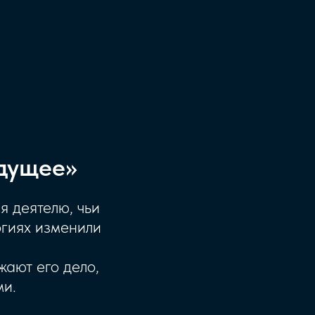
дущее»
 деятелю, чьи
огиях изменили
ают его дело,
ми.