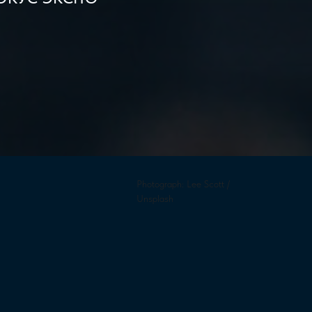
Photograph: Lee Scott /
Unsplash