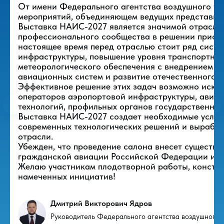
От имени Федерального агентства воздушного тр
мероприятий, объединяющем ведущих представит
Выставка НАИС-2027 является значимой отрасле
профессионального сообщества в решении приори
настоящее время перед отраслью стоит ряд сист
инфраструктуры, повышение уровня транспортной
метеорологического обеспечения с внедрением ц
авиационных систем и развитие отечественного 
Эффективное решение этих задач возможно искл
операторов аэропортовой инфраструктуры, авиап
технологий, профильных органов государственной
Выставка НАИС-2027 создает необходимые услов
современных технологических решений и выработ
отрасли.
Убежден, что проведение салона внесет существе
гражданской авиации Российской Федерации и ук
Желаю участникам плодотворной работы, констру
намеченных инициатив!
Дмитрий Викторович Ядров
Руководитель Федерального агентства воздушного 