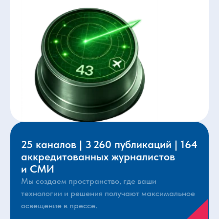
Кто посещает
выставку?
Начало
Назначение
10:00
НАИС