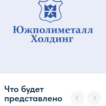
Премия
Признание достижений,
которые способствуют
прогрессу отрасли
Премии НАИС отмечают лучших
в авиационной отрасли — от молодых
специалистов до ведущих аэропортов
и авиакомпаний. Участие даёт признание
экспертного сообщества, повышает доверие
клиентов и открывает новые возможности для
развития бизнеса.
Принять участие