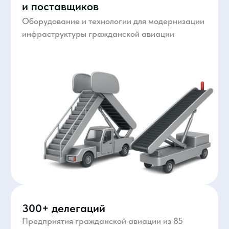
Государственная поддержка
Выставка проходит при поддержке и участии
Минпромторга России, Министерства
транспорта России и Росавиации
43 часа полезного контента
На специализированных практических
конференциях и сессиях для отрасли 150+
экспертов отрасли, власти и бизнеса делятся
актуальными решениями и кейсами.