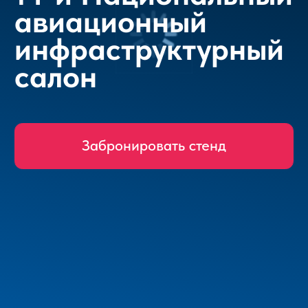
Забронировать стенд
Выставка беспилотных,
автономных
и робототехнических
комплексов