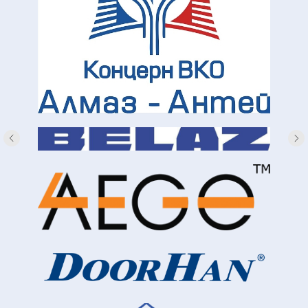
Форум
НАИС — не просто выставка, это еще и один
из самых масштабных форумов для
профессионалов отрасли. На наших
конференциях представители власти, ТОП-
спикеры и эксперты отрасли обсуждают
достижения и тенденции, которые позволяют
вам всегда быть на шаг впереди конкурентов.
Наши мероприятия и дискуссии направлены
на то, чтобы вы могли обновить свои знания
и применить их на практике
Стать делегатом