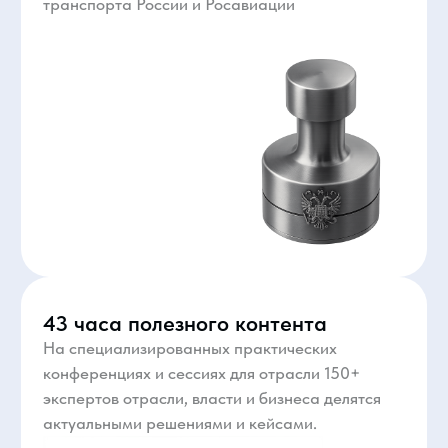
Зачем посещать
НАИС
Посетителям
Участникам со стендом
СМИ
Обозначьте или усильте присутствие вашей
компании на рынке для целевой аудитории
Наилучшим образом продемонстрируйте
возможности вашего оборудования
и технологий тысячам специалистам
Проведите переговоры с лицами,
принимающими решения о развитии,
закупках и оснащении авиапредприятий
Забронируйте стенд