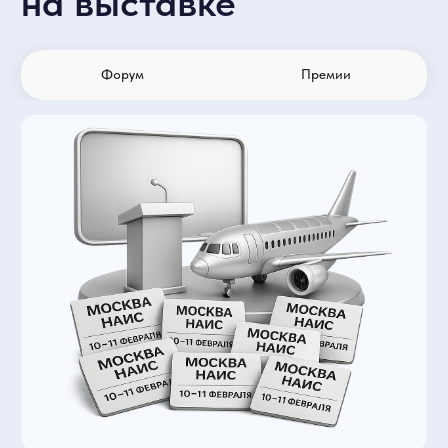
проведения
10 февраля 2027
10:00-18:00
11 февраля 2027
10:00-17:00
Москва, Крокус Экспо, павильон 1, зал 4
«Мякинино»
Синяя ветка
Волоколамское шоссе
Красногорск, Международная, 16
Бесплатная парковка c 7:00 до 20:00